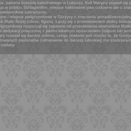
a, patrona koscioła katedralnego w Lubuszu. Kult Maryjny pojawił się
aja w pobliżu Schlagenthin, miejsce traktowane jako cudowne ale o zna
 zwolenników luteranizmu.
jne i miejsce pielgrzymkowe w Górzycy o znaczeniu ponaddziecezjaln
 Matki Bożej (obraz, figura). Łączy się z przeniesieniem stolicy bisku
elgrzymkowy rozpoczął się zapewne od przeniesienia wizerunków Matki
 dedykacji połączonej z jakims lokalnym wydarzeniem (odpust lub jar
yjny rozwijał się bardzo dobrze, czego znakeim jest choćby to, że Górz
żowanych pastorałów (odniesienie do diecezji lubuskiej) ma sześciora
b nadany