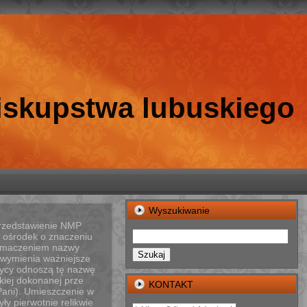
biskupstwa lubuskiego
Wyszukiwanie
przedstawienie NMP
e ośrodek o znaczeniu
tłumaczeniem nazwy
Szukaj
u wymienia ważniejsze
torycy odnoszą tę nazwę
kiej dokonanej prze
KONTAKT
Pani). Umieszczenie w
y pierwotnie relikwie