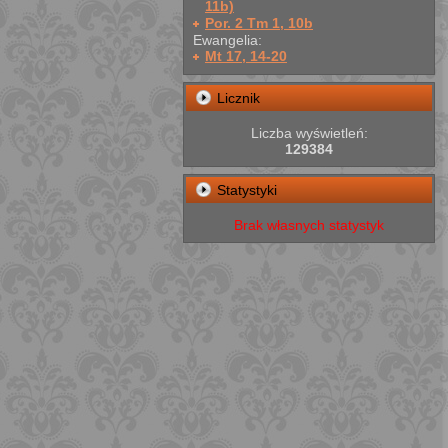
11b)
Por. 2 Tm 1, 10b
Ewangelia:
Mt 17, 14-20
Licznik
Liczba wyświetleń:
129384
Statystyki
Brak własnych statystyk