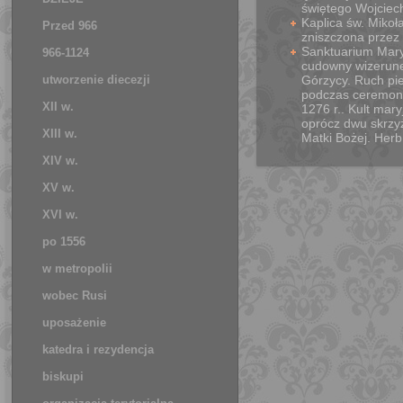
świętego Wojciech
Kaplica św. Mikoł
Przed 966
zniszczona przez
Sanktuarium Mary
966-1124
cudowny wizerunek
utworzenie diecezji
Górzycy. Ruch pi
podczas ceremonii
XII w.
1276 r.. Kult mar
oprócz dwu skrzy
XIII w.
Matki Bożej. Her
XIV w.
XV w.
XVI w.
po 1556
w metropolii
wobec Rusi
uposażenie
katedra i rezydencja
biskupi