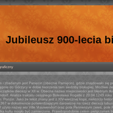
Jubileusz 900-lecia 
raficzny
m i zbadanym jest Panięcin (obecnie Pamięcin), gdzie znajdowało się 
ępnie do Górzycy w dobie tworzenia tam siedziby biskupiej. Możliwe ż
początków diecezji w XII w. Obecna nazwa miejscowości jest błędnym 
ndorf. Analiza traktatu cesyjnego Bolesława Rogatki z 20.04.1249 rok
n. Ponzin. Jako że tekst znany jest z XIV-wiecznej kopii, niektórzy his
1367 w dokumencie potwierdzającym darowiznę na rzecz diecezji lubus
V użyto nazwy wsi Ville Vrauwendorf oraz pola Pennenzym (wieś, pole 
ka kultu mogło być zamierzone. Prawdopodobnie celem pielgrzymek był