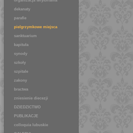
organizacja terytorialna
dekanaty
parafie
pielgrzymkowe miejsca
sanktuarium
kapituła
synody
szkoły
szpitale
zakony
bractwa
zniesienie diecezji
DZIEDZICTWO
PUBLIKACJE
colloquia lubuskie