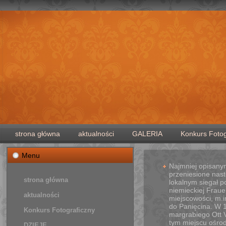
strona główna
aktualności
GALERIA
Konkurs Fotog
Menu
Najmniej opisany
przeniesione nast
strona główna
lokalnym siegał 
niemieckiej Fraue
aktualności
miejscowości, m.i
do Panięcina. W 
Konkurs Fotograficzny
margrabiego Ott 
tym miejscu ośrod
DZIEJE