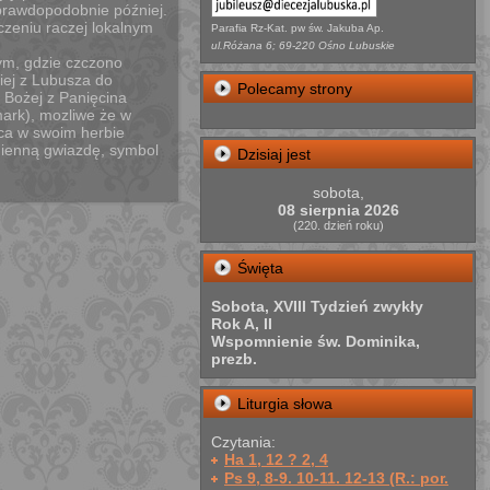
 prawdopodobnie później.
czeniu raczej lokalnym
Parafia Rz-Kat. pw św. Jakuba Ap.
ul.Różana 6; 69-220 Ośno Lubuskie
ym, gdzie czczono
piej z Lubusza do
Polecamy strony
 Bożej z Panięcina
mark), mozliwe że w
yca w swoim herbie
mienną gwiazdę, symbol
Dzisiaj jest
sobota,
08 sierpnia 2026
(220. dzień roku)
Święta
Sobota, XVIII Tydzień zwykły
Rok A, II
Wspomnienie św. Dominika,
prezb.
Liturgia słowa
Czytania:
Ha 1, 12 ? 2, 4
Ps 9, 8-9. 10-11. 12-13 (R.: por.